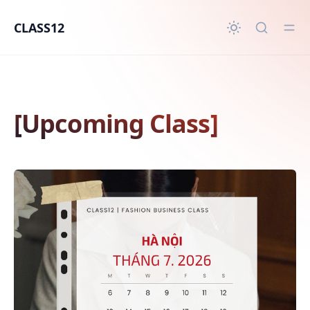
in content
CLASS12
[Upcoming Class]