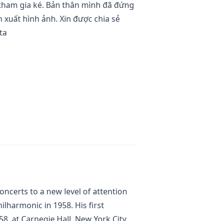
tham gia ké. Bản thân mình đã đứng
 xuất hình ảnh. Xin được chia sẻ
ta
ncerts to a new level of attention
lharmonic in 1958. His first
8, at Carnegie Hall, New York City,