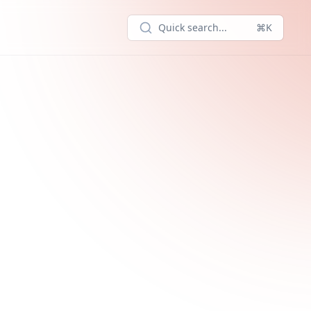
Quick search...
⌘K