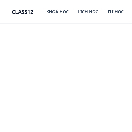
in content
CLASS12
KHOÁ HỌC
LỊCH HỌC
TỰ HỌC