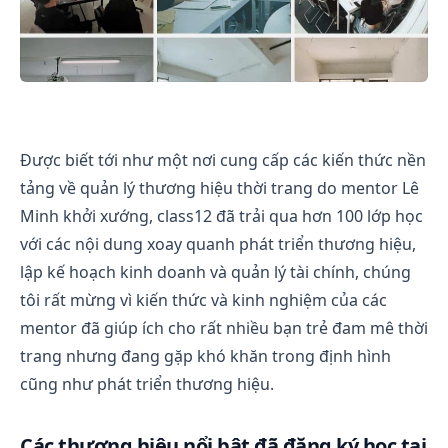
(About) CLASS12
Được biết tới như một nơi cung cấp các kiến thức nền
tảng về quản lý thương hiệu thời trang do mentor Lê
Minh khởi xướng, class12 đã trải qua hơn 100 lớp học
với các nội dung xoay quanh phát triển thương hiệu,
lập kế hoạch kinh doanh và quản lý tài chính, chúng
tôi rất mừng vì kiến thức và kinh nghiệm của các
mentor đã giúp ích cho rất nhiều bạn trẻ đam mê thời
trang nhưng đang gặp khó khăn trong định hình
cũng như phát triển thương hiệu.
Các thương hiệu nổi bật đã đăng ký học tại