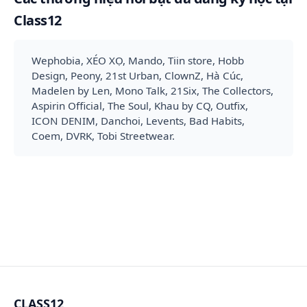
Class12
Wephobia, XÉO XỌ, Mando, Tiin store, Hobb
Design, Peony, 21st Urban, ClownZ, Hà Cúc,
Madelen by Len, Mono Talk, 21Six, The Collectors,
Aspirin Official, The Soul, Khau by CQ, Outfix,
ICON DENIM, Danchoi, Levents, Bad Habits,
Coem, DVRK, Tobi Streetwear.
CLASS12