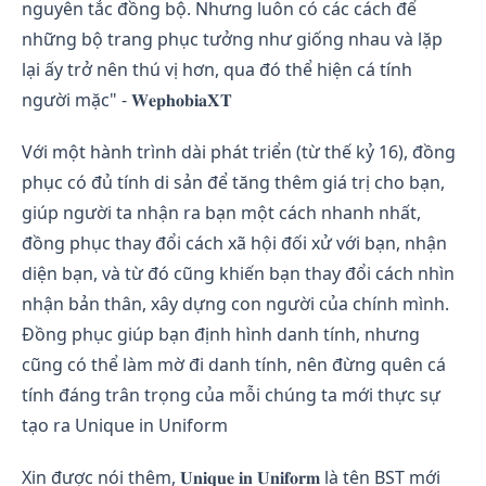
nguyên tắc đồng bộ. Nhưng luôn có các cách để
những bộ trang phục tưởng như giống nhau và lặp
lại ấy trở nên thú vị hơn, qua đó thể hiện cá tính
người mặc" - 𝐖𝐞𝐩𝐡𝐨𝐛𝐢𝐚𝐗𝐓
Với một hành trình dài phát triển (từ thế kỷ 16), đồng
phục có đủ tính di sản để tăng thêm giá trị cho bạn,
giúp người ta nhận ra bạn một cách nhanh nhất,
đồng phục thay đổi cách xã hội đối xử với bạn, nhận
diện bạn, và từ đó cũng khiến bạn thay đổi cách nhìn
nhận bản thân, xây dựng con người của chính mình.
Đồng phục giúp bạn định hình danh tính, nhưng
cũng có thể làm mờ đi danh tính, nên đừng quên cá
tính đáng trân trọng của mỗi chúng ta mới thực sự
tạo ra Unique in Uniform
Xin được nói thêm, 𝐔𝐧𝐢𝐪𝐮𝐞 𝐢𝐧 𝐔𝐧𝐢𝐟𝐨𝐫𝐦 là tên BST mới