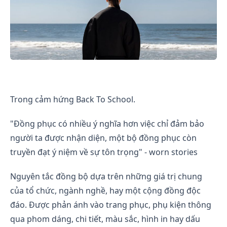
UNIQUE IN UNIFORM | WEPHOBIA
Trong cảm hứng Back To School.
"Đồng phục có nhiều ý nghĩa hơn việc chỉ đảm bảo
người ta được nhận diện, một bộ đồng phục còn
truyền đạt ý niệm về sự tôn trọng" - worn stories
Nguyên tắc đồng bộ dựa trên những giá trị chung
của tổ chức, ngành nghề, hay một cộng đồng độc
đáo. Được phản ánh vào trang phục, phụ kiện thông
qua phom dáng, chi tiết, màu sắc, hình in hay dấu