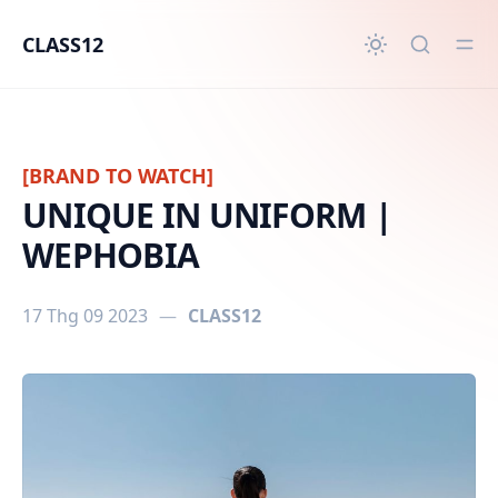
in content
CLASS12
[BRAND TO WATCH]
UNIQUE IN UNIFORM |
WEPHOBIA
17 Thg 09 2023
—
CLASS12