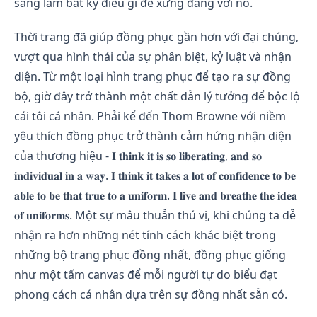
sàng làm bất kỳ điều gì để xứng đáng với nó.
Thời trang đã giúp đồng phục gần hơn với đại chúng,
vượt qua hình thái của sự phân biệt, kỷ luật và nhận
diện. Từ một loại hình trang phục để tạo ra sự đồng
bộ, giờ đây trở thành một chất dẫn lý tưởng để bộc lộ
cái tôi cá nhân. Phải kể đến Thom Browne với niềm
yêu thích đồng phục trở thành cảm hứng nhận diện
của thương hiệu - 𝐈 𝐭𝐡𝐢𝐧𝐤 𝐢𝐭 𝐢𝐬 𝐬𝐨 𝐥𝐢𝐛𝐞𝐫𝐚𝐭𝐢𝐧𝐠, 𝐚𝐧𝐝 𝐬𝐨
𝐢𝐧𝐝𝐢𝐯𝐢𝐝𝐮𝐚𝐥 𝐢𝐧 𝐚 𝐰𝐚𝐲. 𝐈 𝐭𝐡𝐢𝐧𝐤 𝐢𝐭 𝐭𝐚𝐤𝐞𝐬 𝐚 𝐥𝐨𝐭 𝐨𝐟 𝐜𝐨𝐧𝐟𝐢𝐝𝐞𝐧𝐜𝐞 𝐭𝐨 𝐛𝐞
𝐚𝐛𝐥𝐞 𝐭𝐨 𝐛𝐞 𝐭𝐡𝐚𝐭 𝐭𝐫𝐮𝐞 𝐭𝐨 𝐚 𝐮𝐧𝐢𝐟𝐨𝐫𝐦. 𝐈 𝐥𝐢𝐯𝐞 𝐚𝐧𝐝 𝐛𝐫𝐞𝐚𝐭𝐡𝐞 𝐭𝐡𝐞 𝐢𝐝𝐞𝐚
𝐨𝐟 𝐮𝐧𝐢𝐟𝐨𝐫𝐦𝐬. Một sự mâu thuẫn thú vị, khi chúng ta dễ
nhận ra hơn những nét tính cách khác biệt trong
những bộ trang phục đồng nhất, đồng phục giống
như một tấm canvas để mỗi người tự do biểu đạt
phong cách cá nhân dựa trên sự đồng nhất sẵn có.