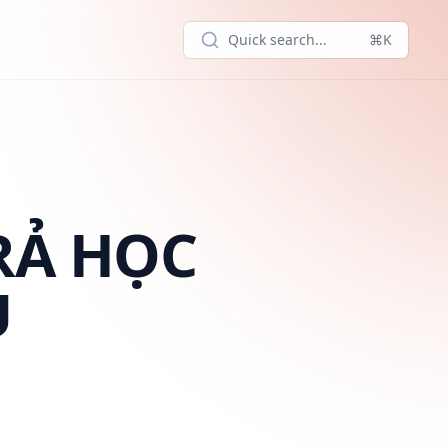
Quick search...
⌘K
RẢ HỌC
U