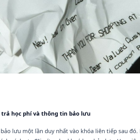
TRẢ HỌC PHÍ VÀ BẢO LƯU
trả học phí và thông tin bảo lưu
bảo lưu một lần duy nhất vào khóa liên tiếp sau đó.