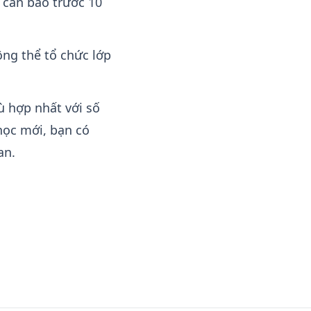
 cần báo trước 10
ông thể tổ chức lớp
ù hợp nhất với số
học mới, bạn có
an.