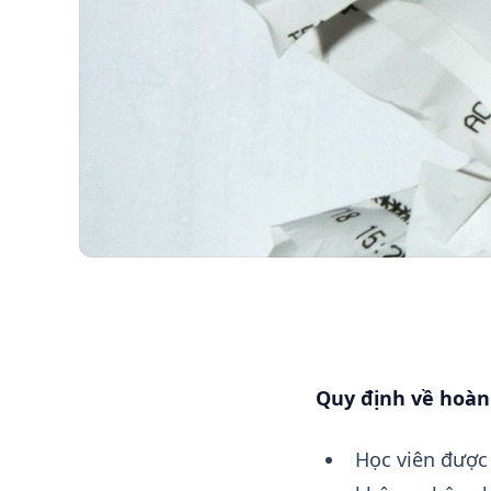
QUY ĐỊNH VỀ HOÀN 
Quy định về hoàn 
Học viên được 