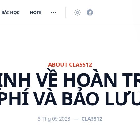
BÀI HỌC
NOTE
ABOUT CLASS12
ỊNH VỀ HOÀN T
PHÍ VÀ BẢO LƯ
3 Thg 09 2023
—
CLASS12