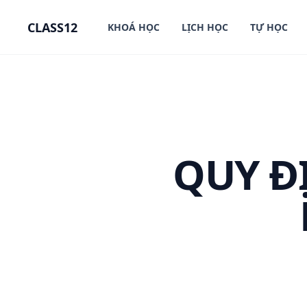
in content
CLASS12
KHOÁ HỌC
LỊCH HỌC
TỰ HỌC
QUY Đ