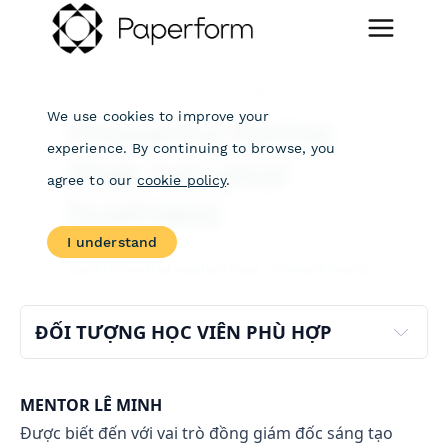
ĐỐI TƯỢNG HỌC VIÊN PHÙ HỢP
Các bạn thuộc bộ phận truyền thông thương hiệu 
Các bạn kinh doanh sàn muốn phát triển thương 
MENTOR LÊ MINH
hiệu 
Được biết đến với vai trò đồng giám đốc sáng tạo
Các bạn chủ shop đang không kiểm soát được hệ 