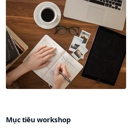
Mục tiêu workshop
[WORKSHOP] LẬP KẾ HOẠCH TRUYỀN THÔNG