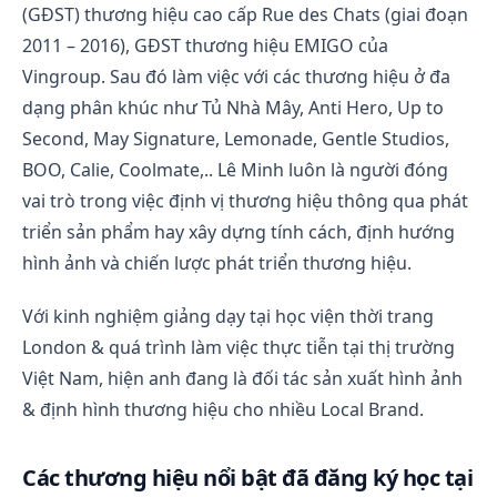
(GĐST) thương hiệu cao cấp Rue des Chats (giai đoạn
thống hình ảnh 
2011 – 2016), GĐST thương hiệu EMIGO của
Các bạn producer sản xuất và tư vấn hình ảnh 
Vingroup. Sau đó làm việc với các thương hiệu ở đa
cho thương hiệu 
dạng phân khúc như Tủ Nhà Mây, Anti Hero, Up to
Second, May Signature, Lemonade, Gentle Studios,
BOO, Calie, Coolmate,.. Lê Minh luôn là người đóng
vai trò trong việc định vị thương hiệu thông qua phát
triển sản phẩm hay xây dựng tính cách, định hướng
hình ảnh và chiến lược phát triển thương hiệu.
Với kinh nghiệm giảng dạy tại học viện thời trang
London & quá trình làm việc thực tiễn tại thị trường
Việt Nam, hiện anh đang là đối tác sản xuất hình ảnh
& định hình thương hiệu cho nhiều Local Brand.
Các thương hiệu nổi bật đã đăng ký học tại