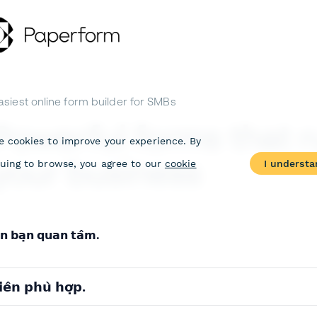
𝗶𝗻 𝗯𝗮̣𝗻 𝗾𝘂𝗮𝗻 𝘁𝗮̂𝗺.
𝗲̂𝗻 𝗽𝗵𝘂̀ 𝗵𝗼̛̣𝗽.