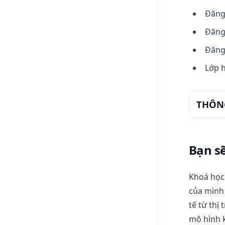
Đăng
Đăng
Đăng
Lớp h
THÔN
Bạn sẽ
Khoá học 
của mình 
tế từ thị
mô hình 