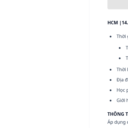
HCM |14.
Thời 
T
T
Thời 
Địa đ
Học p
Giới 
THÔNG T
Áp dụng 