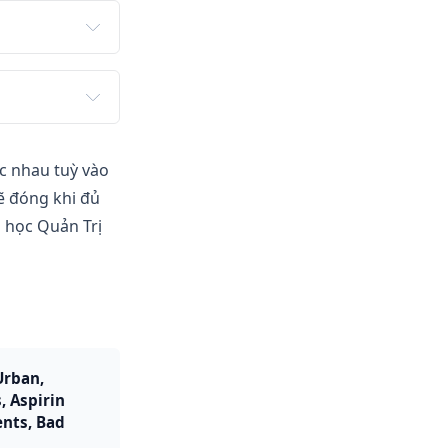
c.+ Các bạn 
p trung vào 
 đột phát 
.
 gian học.
ng nhái.
c nhau tuỳ vào
n tục.
sẽ đóng khi đủ
p học Quản Trị
rban, 
 Aspirin 
nts, Bad 