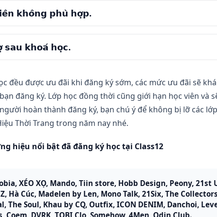
𝗶𝗲̂𝗻 𝗸𝗵𝗼̂𝗻𝗴 𝗽𝗵𝘂̀ 𝗵𝗼̛̣𝗽. 
 bạn tay ngang kinh doanh ở quy mô nhỏ, cần hệ thống kiến thứ
 bạn học chỉ muốn tập trung vào phát triển doanh thu, không tậ
ết kế, muốn bắt đầu kinh doanh thời trang.
 dựng thương hiệu.
𝗼̛̣ 𝘀𝗮𝘂 𝗸𝗵𝗼𝗮́ 𝗵𝗼̣𝗰.
 bạn marketing muốn hiểu rõ hơn về truyền thông thương hiệu.
 bạn học mong đợi tăng trưởng đột phá doanh thu hay công thức
 bạn muốn tìm hiểu để bắt đầu bước chân vào ngành thời trang
 viên được nhận đủ slide bài giảng và tài liệu sau mỗi buổi học.
nh thu
 viên có thể tham vấn giảng viên về nội dung khoá học sau thời
 bạn học tập trung bán dropship, bán buôn, bán hàng cover, hà
ọc đều được ưu đãi khi đăng ký sớm, các mức ưu đãi sẽ khá
 viên nhận được trang tài liệu riêng cho lớp học được update liê
 bạn đăng ký. Lớp học đồng thời cũng giới hạn học viên và 
người hoàn thành đăng ký, bạn chú ý để không bị lỡ các lớ
iệu Thời Trang trong năm nay nhé.
ng hiệu nổi bật đã đăng ký học tại Class12
bia, XÉO XỌ, Mando, Tiin store, Hobb Design, Peony, 21st U
, Hà Cúc, Madelen by Len, Mono Talk, 21Six, The Collectors,
al, The Soul, Khau by CQ, Outfix, ICON DENIM, Danchoi, Leve
s, Coem, DVRK, TOBI Clo, Somehow, 4Men, Odin Club. 