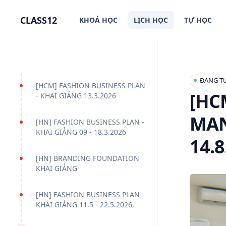
in content
CLASS12
KHOÁ HỌC
LỊCH HỌC
TỰ HỌC
[HCM] FA
ĐANG T
[HCM] FASHION BUSINESS PLAN
[HC
- KHAI GIẢNG 13.3.2026
MAN
[HN] FASHION BUSINESS PLAN -
KHAI GIẢNG 09 - 18.3.2026
14.8
[HN] BRANDING FOUNDATION
KHAI GIẢNG
[HN] FASHION BUSINESS PLAN -
KHAI GIẢNG 11.5 - 22.5.2026.