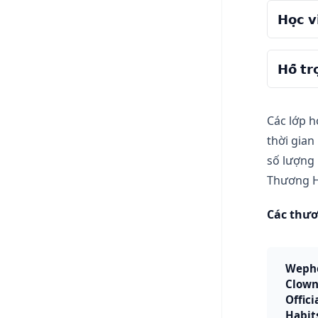
𝗛𝗼̣𝗰 𝘃
Các
Các
thi
xây
𝗛𝗼̂̃ 𝘁𝗿
Các
Các
Các
Học
doa
Học
Các
Các lớp h
Học
thời gian
số lượng 
Thương H
Các thươ
Wepho
ClownZ
Offici
Habit