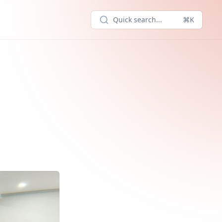
Quick search...
⌘K