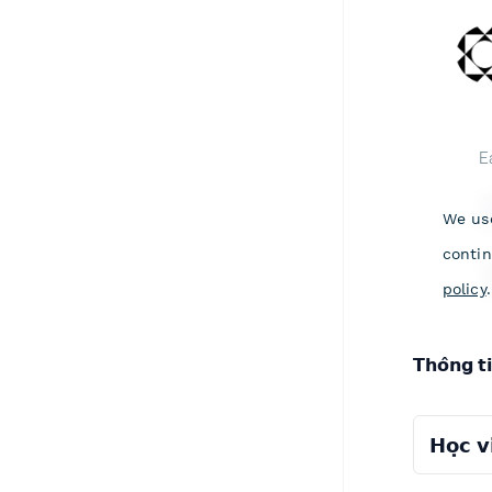
𝗧𝗵𝗼̂𝗻𝗴 𝘁
𝗛𝗼̣𝗰 𝘃